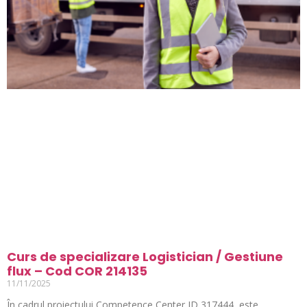
Curs de specializare Logistician / Gestiune
flux – Cod COR 214135
11/11/2025
În cadrul proiectului Competence Center ID 317444, este