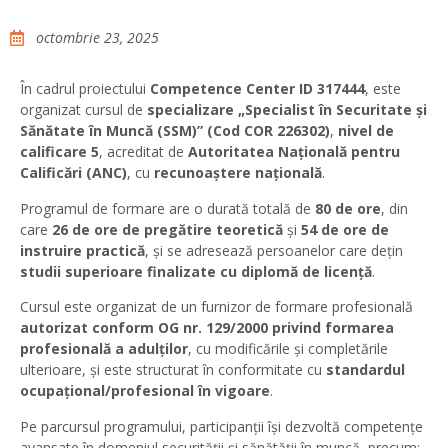
octombrie 23, 2025
În cadrul proiectului
Competence Center ID 317444
, este
organizat cursul de
specializare „Specialist în Securitate și
Sănătate în Muncă (SSM)” (Cod COR 226302)
,
nivel de
calificare 5
, acreditat de
Autoritatea Națională pentru
Calificări (ANC)
, cu
recunoaștere națională
.
Programul de formare are o durată totală de
80 de ore
, din
care
26 de ore de pregătire teoretică
și
54 de ore de
instruire practică
, și se adresează persoanelor care dețin
studii superioare finalizate cu diplomă de licență
.
Cursul este organizat de un furnizor de formare profesională
autorizat conform OG nr. 129/2000 privind formarea
profesională a adulților
, cu modificările și completările
ulterioare, și este structurat în conformitate cu
standardul
ocupațional/profesional în vigoare
.
Pe parcursul programului, participanții își dezvoltă competențe
avansate în domeniul securității și sănătății în muncă, precum: