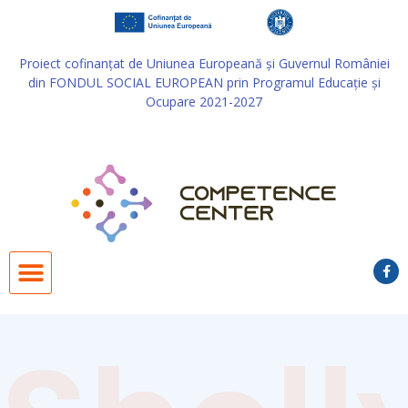
Proiect cofinanţat de Uniunea Europeană și Guvernul României
din FONDUL SOCIAL EUROPEAN prin Programul Educație și
Ocupare 2021-2027
Despre proiect
Grup țintă